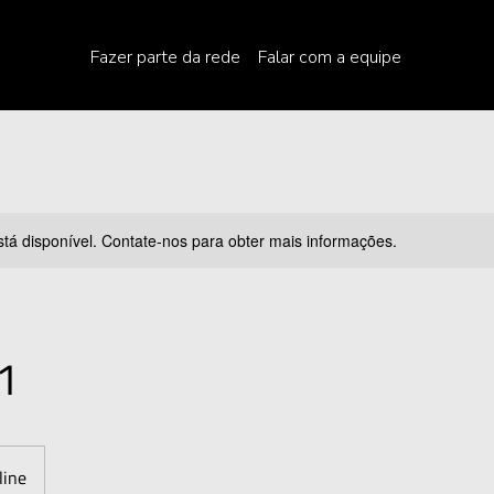
Fazer parte da rede
Falar com a equipe
stá disponível. Contate-nos para obter mais informações.
1
line