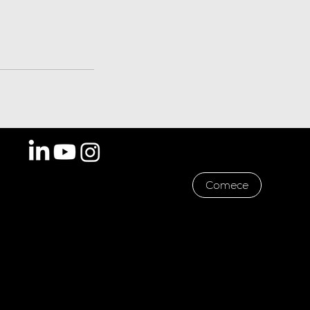
Shs Quadra 6 Conjunto A Bloco A,
Comece
Brasília - DF, cep: 70316102
CNPJ 29.316.612/0001-70