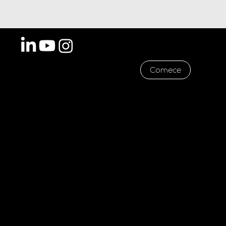
Shs Quadra 6 Conjunto A Bloco A,
Comece
Brasília - DF, cep: 70316102
CNPJ 29.316.612/0001-70