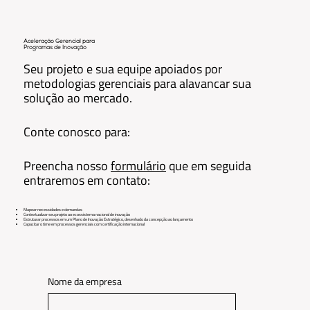
Aceleração Gerencial para
Programas de Inovação
Seu projeto e sua equipe apoiados por
metodologias gerenciais para alavancar sua
solução ao mercado.
Conte conosco para:
Preencha nosso
formulário
que em seguida
entraremos em contato:
Mapear necessidades e demandas
Contextualizar seu projeto ao ecossistema nacional de inovação
​Estruturar processos em um Plano de Inovação Estratégico, desenhado da concepção ao lançamento
​Capacitar o time em processos gerenciais com certificação internacional​
Nome da empresa