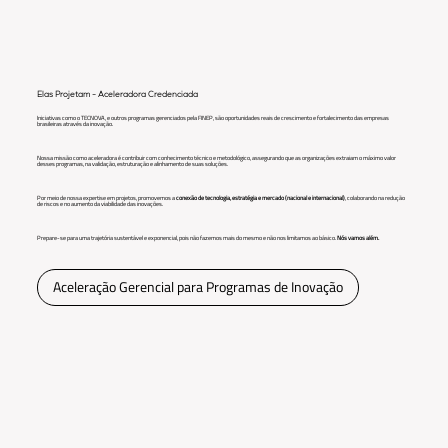
Elas Projetam - Aceleradora Credenciada
Iniciativas como o TECNOVA, e outros programas gerenciados pela FINEP, são oportunidades reais de crescimento e fortalecimento das empresas
brasileiras através da inovação.
Nossa missão como aceleradora é contribuir com conhecimento técnico e metodológico, assegurando que as organizações extraiam o máximo valor
desses programas, na validação, estruturação e alinhamento de suas soluções.
Por meio de nossa expertise em projetos, promovemos a
conexão de tecnologia, estratégia e mercado (nacional e internacional)
, colaborando na redução
de riscos e no aumento da viabilidade das inovações.
Prepare-se para uma trajetória sustentável e exponencial, pois não fazemos mais do mesmo e não nos limitamos ao básico.
Nós vamos além.
Aceleração Gerencial para Programas de Inovação